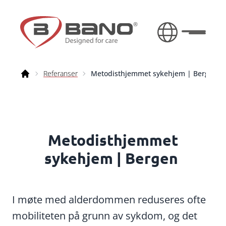
Gå til innhold
Åpne/lu
Referanser
Metodisthjemmet sykehjem | Bergen
Bano
Metodisthjemmet
sykehjem | Bergen
I møte med alderdommen reduseres ofte
mobiliteten på grunn av sykdom, og det