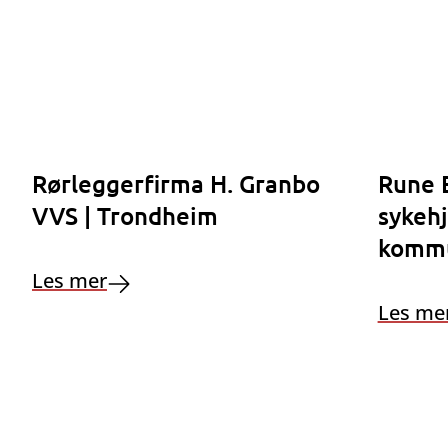
Rørleggerfirma H. Granbo
Rune E
VVS | Trondheim
sykeh
komm
Les mer
Les me